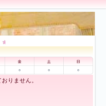
金
土
日
○
○
○
ておりません。