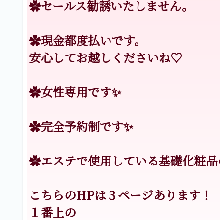
✿セールス勧誘いたしません。
✿現金都度払いです。
安心してお越しくださいね♡
✿女性専用です✨
✿完全予約制です✨
✿エステで使用している基礎化粧品
こちらのHPは３ページあります！
１番上の