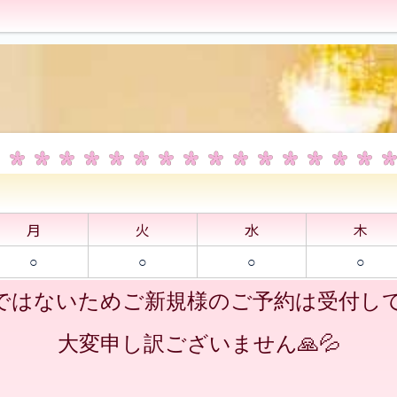
月
火
水
木
○
○
○
○
ではないためご新規様のご予約は受付し
大変申し訳ございません🙏💦